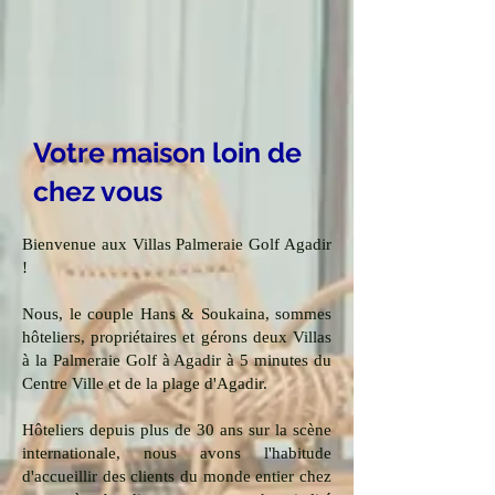
Votre maison loin de
chez vous
Bienvenue aux Villas Palmeraie Golf Agadir
!
Nous, le couple Hans & Soukaina, sommes
hôteliers, propriétaires et gérons deux Villas
à la Palmeraie Golf à Agadir à 5 minutes du
Centre Ville et de la plage d'Agadir.
Hôteliers depuis plus de 30 ans sur la scène
internationale, nous avons l'habitude
d'accueillir des clients du monde entier chez