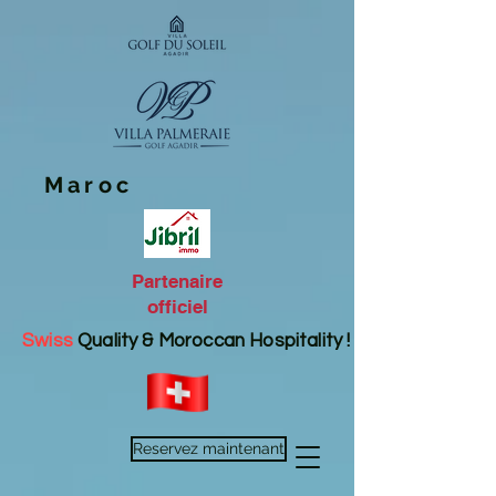
Maroc
Partenaire
officiel
Swiss
Quality & Moroccan Hospitality !
Reservez maintenant